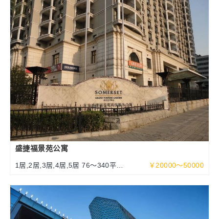
盛捷福景苑公寓
1居,2居,3居,4居,5居 76～340平方
￥20000～50000
米