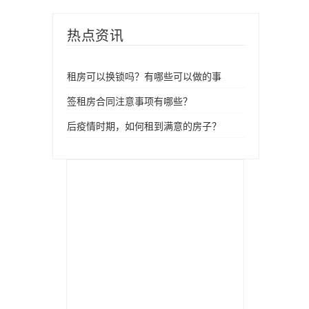
热点资讯
租房可以换锁吗？有哪些可以做的事
签租房合同注意事项有哪些？
后疫情时期，如何租到满意的房子？