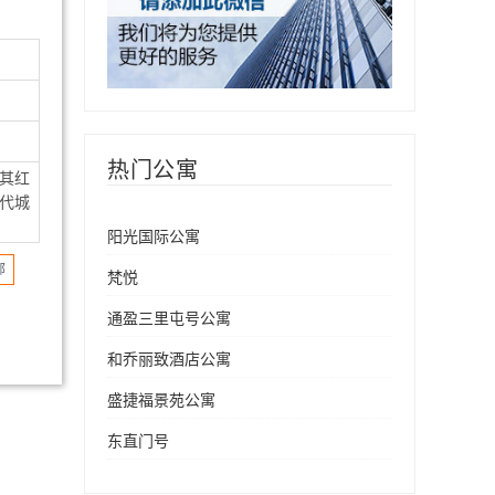
热门公寓
，其红
代城
阳光国际公寓
部
梵悦
通盈三里屯号公寓
和乔丽致酒店公寓
盛捷福景苑公寓
东直门号