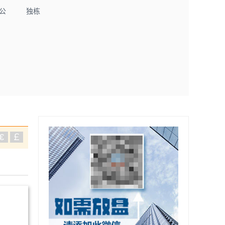
公
独栋
€
￡