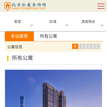
类型
区域
其他特点
本站推荐
所有公寓
￥
$
€
￡
公寓信息
所有公寓