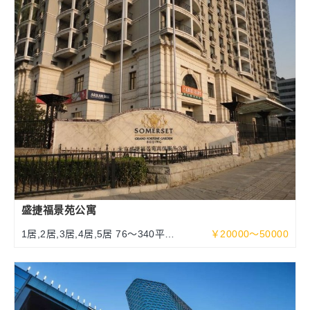
盛捷福景苑公寓
1居,2居,3居,4居,5居 76～340平方
￥20000～50000
米