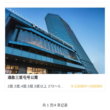
米
通盈三里屯号公寓
2居,3居,4居,5居,5居以上 272～377
￥110000～250000
～632平米
共 1 页/4 条记录