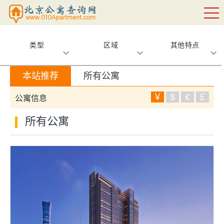
类型
区域
其他特点
本站推荐
所有公寓
￥
$
€
￡
公寓信息
所有公寓