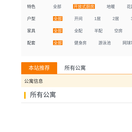
特色
全部
开放式厨房
地暖
花
户型
全部
开间
1居
2居
家具
全部
全配
半配
空房
配套
全部
健身房
游泳池
网球
本站推荐
所有公寓
公寓信息
所有公寓