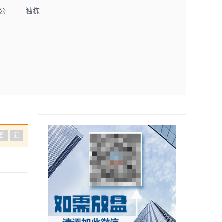
公
独栋
€
￡