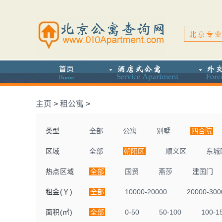
北京专业
主页
>
租公寓
>
类型
全部
公寓
别墅
四合院
区域
全部
朝阳区
顺义区
东城
热点区域
全部
国贸
燕莎
建国门
租金(￥)
全部
10000-20000
20000-300
面积(㎡)
全部
0-50
50-100
100-1