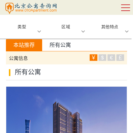
类型
区域
其他特点
本站推荐
所有公寓
￥
$
€
￡
公寓信息
所有公寓