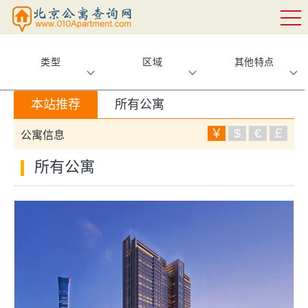
类型
区域
其他特点
本站推荐
所有公寓
￥
$
€
￡
公寓信息
所有公寓