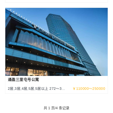
米
通盈三里屯号公寓
2居,3居,4居,5居,5居以上 272～377
￥110000～250000
～632平米
共 1 页/4 条记录