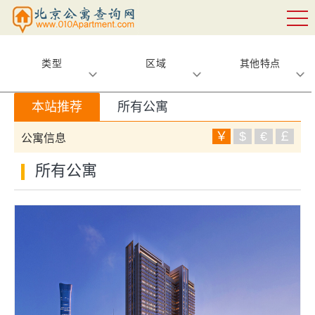
类型
区域
其他特点
本站推荐
所有公寓
￥
$
€
￡
公寓信息
所有公寓