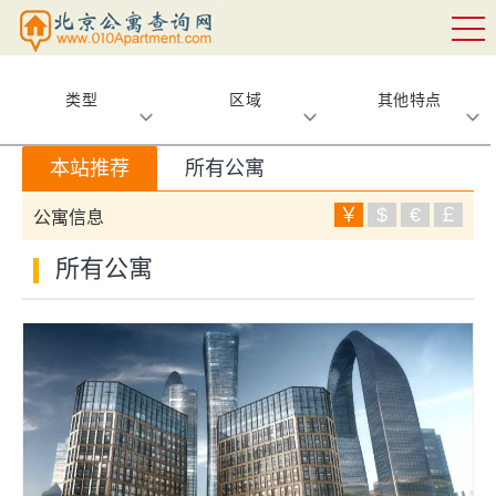
类型
区域
其他特点
本站推荐
所有公寓
￥
$
€
￡
公寓信息
所有公寓