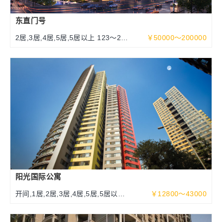
东直门号
2居,3居,4居,5居,5居以上 123～252
￥50000～200000
～463平米
阳光国际公寓
开间,1居,2居,3居,4居,5居,5居以上
￥12800～43000
70～340平米