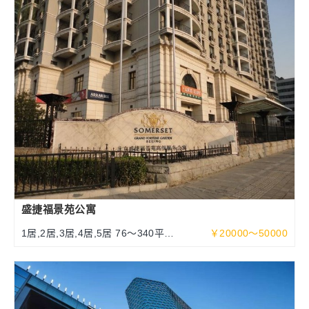
盛捷福景苑公寓
1居,2居,3居,4居,5居 76～340平方
￥20000～50000
米