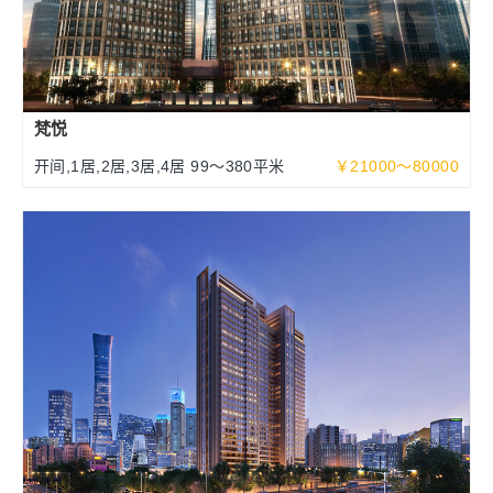
梵悦
开间,1居,2居,3居,4居 99～380平米
￥21000～80000