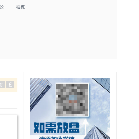
公
独栋
€
￡