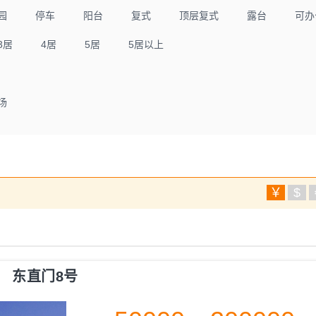
园
停车
阳台
复式
顶层复式
露台
可办
3居
4居
5居
5居以上
场
￥
$
东直门8号