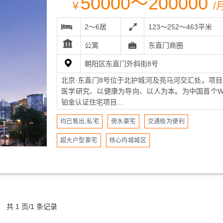
50000～200000
￥
/
2～6居
123～252～463平米
公寓
东直门商圈
朝阳区东直门外斜街8号
北京·东直门8号位于北护城河及亮马河交汇处。项目
医学研究、以健康为导向、以人为本。为中国首个WE
铂金认证住宅项目...
均已售出,私宅
傍水豪宅
交通极为便利
超大户型豪宅
核心内城城区
共 1 页/1 条记录