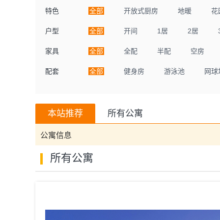
特色
全部
开放式厨房
地暖
花
户型
全部
开间
1居
2居
家具
全部
全配
半配
空房
配套
全部
健身房
游泳池
网球
本站推荐
所有公寓
公寓信息
所有公寓