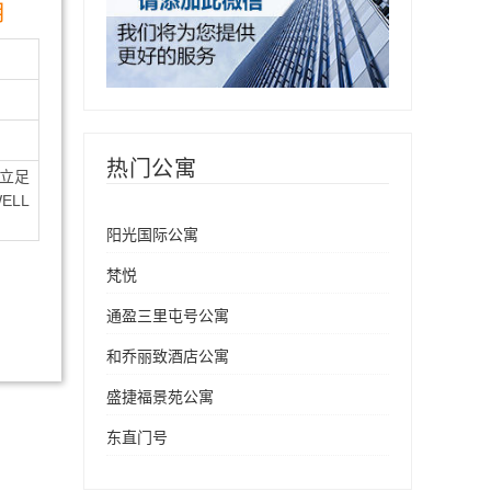
月
热门公寓
立足
LL
阳光国际公寓
梵悦
通盈三里屯号公寓
和乔丽致酒店公寓
盛捷福景苑公寓
东直门号