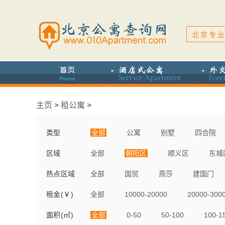
北京专业
主页
>
租公寓
>
类型
全部
公寓
别墅
四合院
区域
全部
朝阳区
顺义区
东城
热点区域
全部
国贸
燕莎
建国门
租金(￥)
全部
10000-20000
20000-300
面积(㎡)
全部
0-50
50-100
100-1