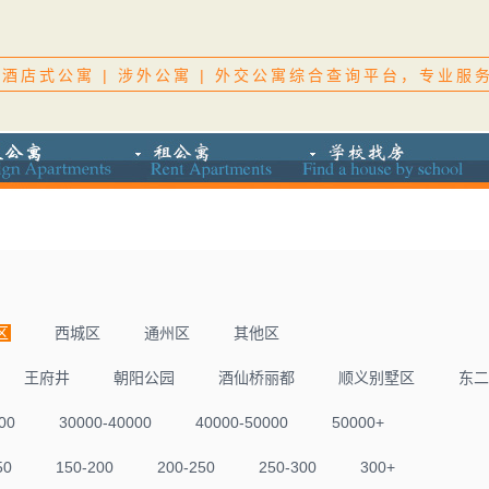
酒店式公寓 | 涉外公寓 | 外交公寓综合查询平台，专业服
区
西城区
通州区
其他区
王府井
朝阳公园
酒仙桥丽都
顺义别墅区
东二
00
30000-40000
40000-50000
50000+
50
150-200
200-250
250-300
300+