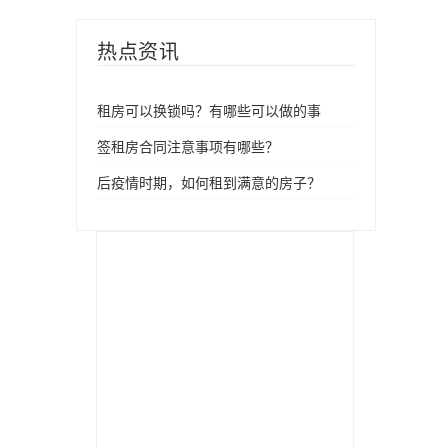
热点资讯
租房可以换锁吗？有哪些可以做的事
签租房合同注意事项有哪些？
后疫情时期，如何租到满意的房子？