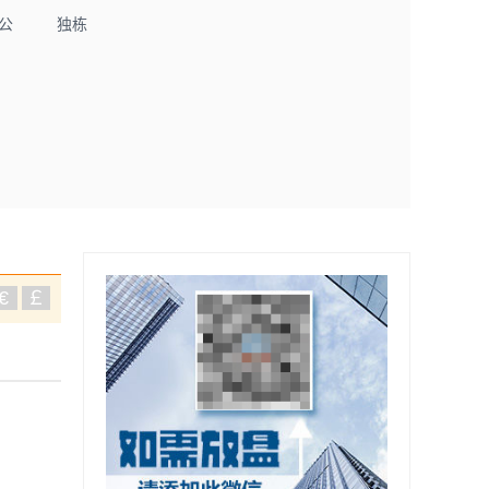
公
独栋
€
￡