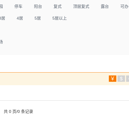
园
停车
阳台
复式
顶层复式
露台
可办
3居
4居
5居
5居以上
场
￥
$
共 0 页/0 条记录