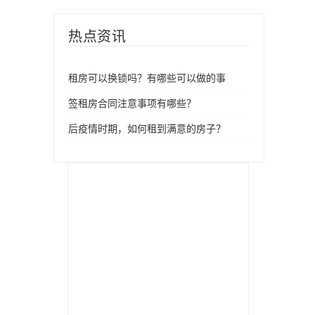
热点资讯
租房可以换锁吗？有哪些可以做的事
签租房合同注意事项有哪些？
后疫情时期，如何租到满意的房子？