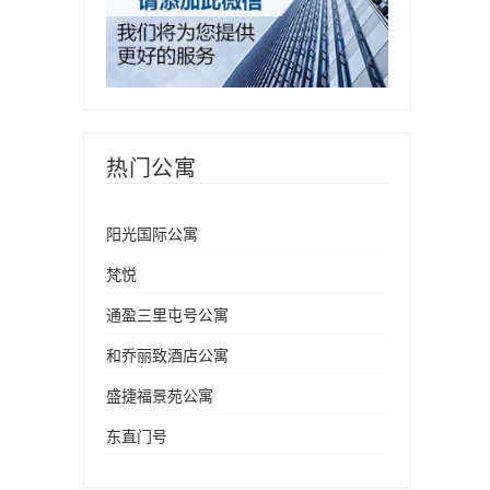
热门公寓
阳光国际公寓
梵悦
通盈三里屯号公寓
和乔丽致酒店公寓
盛捷福景苑公寓
东直门号