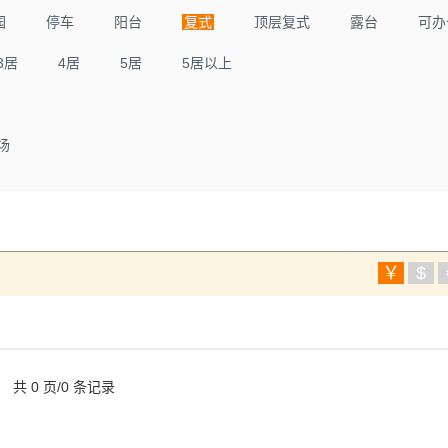
园
停车
阳台
复式
顶层复式
露台
可办
3居
4居
5居
5居以上
场
￥
$
共 0 页/0 条记录