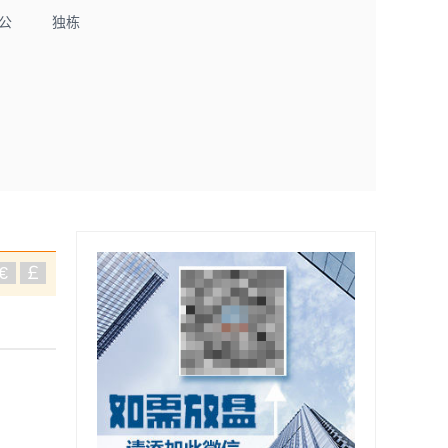
公
独栋
€
￡