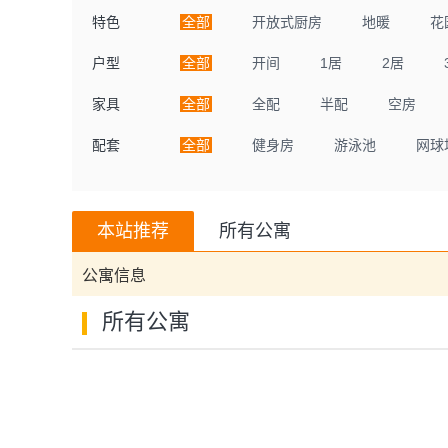
特色
全部
开放式厨房
地暖
花
户型
全部
开间
1居
2居
家具
全部
全配
半配
空房
配套
全部
健身房
游泳池
网球
本站推荐
所有公寓
公寓信息
所有公寓