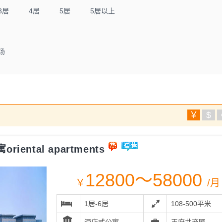
3居
4居
5居
5居以上
场
￥
$
ental apartments
12800～58000
￥
/月
1居-6居
108-500平米