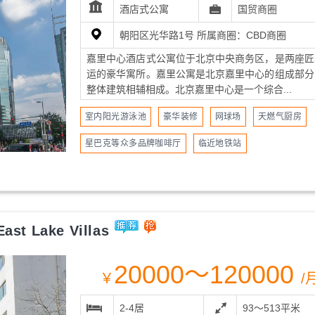
酒店式公寓
国贸商圈
朝阳区光华路1号 所属商圈：CBD商圈
嘉里中心酒店式公寓位于北京中央商务区，是两座匠
运的豪华寓所。嘉里公寓是北京嘉里中心的组成部分
整体建筑相辅相成。北京嘉里中心是一个综合...
室内阳光游泳池
豪华装修
网球场
天燃气厨房
星巴克等众多品牌咖啡厅
临近地铁站
st Lake Villas
20000～120000
￥
/
2-4居
93～513平米