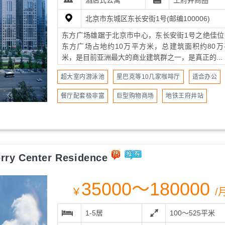
酒店式公寓
王府井商圈
北京市东城区东长安街1号(邮编100006)
东方广场雄踞于北京市中心，东长安街1号之绝佳位
东方广场占地约10万平方米，总建筑面积约80万
米，是目前亚洲最大的商业建筑群之一，是真正的...
超大室内游泳池
星巴克等10几家咖啡厅
适合办公
餐厅配套极非富
巨型购物商场
地铁王府井站
 Center Residence
35000～180000
￥
/
1-5居
100～525平米