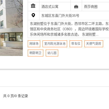
酒店式公寓
燕莎商圈
东城区东直门外大街35号
东湖别墅位于东直门外大街，西邻市区二环主路，东
馆区和中央商务社区（CBD），周边环绕着国际学校
乐休闲场所和京城诸多名胜古迹。 东湖别墅...
网球场
室内阳光游泳池
带车位
天燃气厨房
明厨明卫
幼儿园
共 0 页/0 条记录