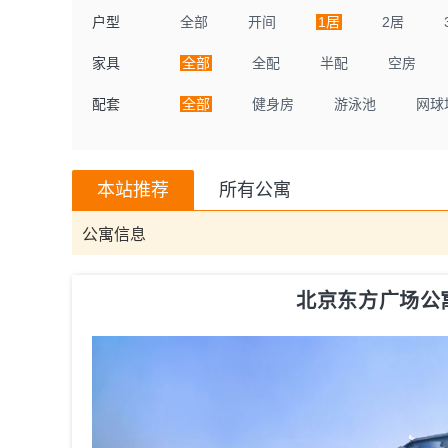
户型
全部
开间
1居
2居
家具
全部
全配
半配
空房
配套
全部
健身房
游泳池
网球
本站推荐
所有公寓
公寓信息
北京东方广场公寓ori