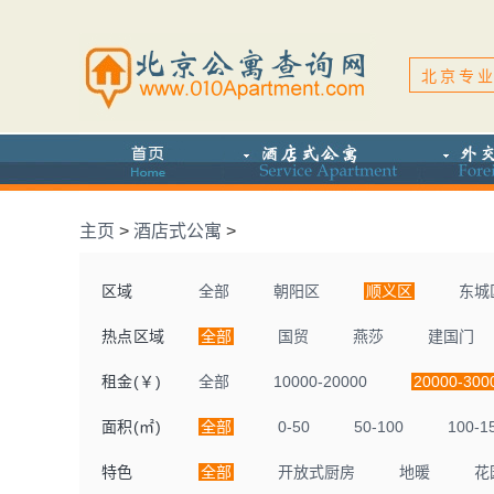
北京专业
主页
>
酒店式公寓
>
区域
全部
朝阳区
顺义区
东城
热点区域
全部
国贸
燕莎
建国门
租金(￥)
全部
10000-20000
20000-300
面积(㎡)
全部
0-50
50-100
100-1
特色
全部
开放式厨房
地暖
花