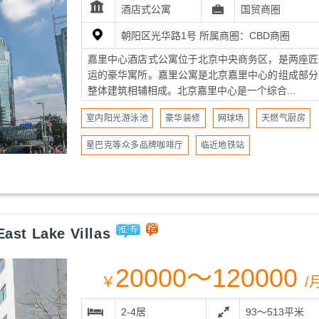
酒店式公寓
国贸商圈
朝阳区光华路1号 所属商圈：CBD商圈
嘉里中心酒店式公寓位于北京中央商务区，是两座匠
运的豪华寓所。嘉里公寓是北京嘉里中心的组成部分
整体建筑相辅相成。北京嘉里中心是一个综合...
室内阳光游泳池
豪华装修
网球场
天燃气厨房
星巴克等众多品牌咖啡厅
临近地铁站
st Lake Villas
20000～120000
￥
/
2-4居
93～513平米