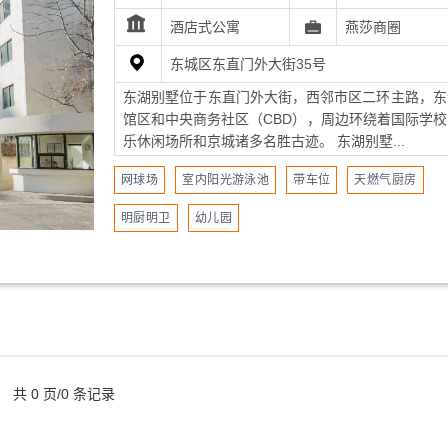
酒店式公寓
燕莎商圈
东城区东直门外大街35号
东湖别墅位于东直门外大街，西邻市区二环主路，东
馆区和中央商务社区（CBD），周边环绕着国际学校
乐休闲场所和京城诸多名胜古迹。 东湖别墅...
网球场
室内阳光游泳池
带车位
天燃气厨房
明厨明卫
幼儿园
共 0 页/0 条记录