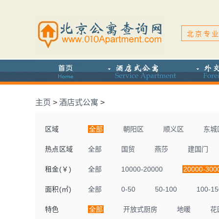
北京专业
主页
>
酒店式公寓
>
区域
全部
朝阳区
顺义区
东城
热点区域
全部
国贸
燕莎
建国门
租金(￥)
全部
10000-20000
20000-300
面积(㎡)
全部
0-50
50-100
100-15
特色
全部
开放式厨房
地暖
花