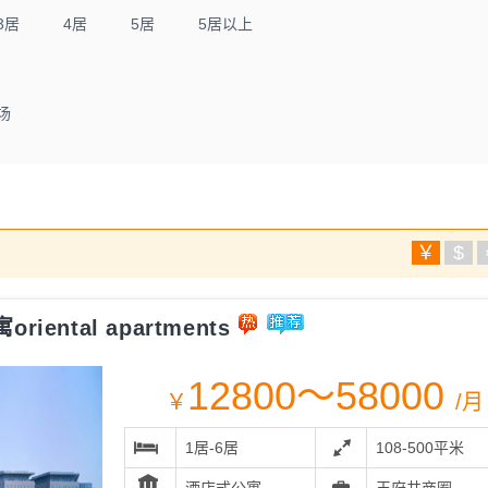
3居
4居
5居
5居以上
场
￥
$
ental apartments
12800～58000
￥
/月
1居-6居
108-500平米