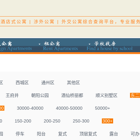
酒店式公寓 | 涉外公寓 | 外交公寓综合查询平台，专业服
区
西城区
通州区
其他区
王府井
朝阳公园
酒仙桥丽都
顺义别墅区
东二
00
30000-40000
40000-50000
50000+
0
150-200
200-250
250-300
300+
园
停车
阳台
复式
顶层复式
露台
可办