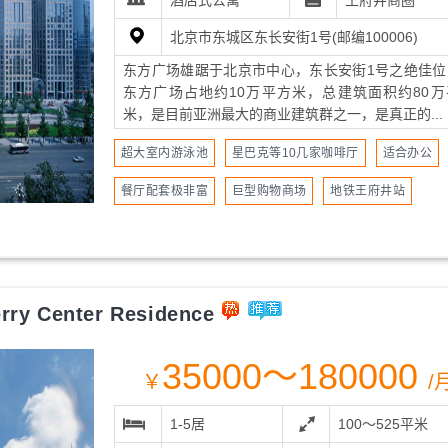
酒店式公寓
王府井商圈
北京市东城区东长安街1号(邮编100006)
东方广场雄踞于北京市中心，东长安街1号之绝佳位
东方广场占地约10万平方米，总建筑面积约80万
米，是目前亚洲最大的商业建筑群之一，是真正的...
超大室内游泳池
星巴克等10几家咖啡厅
适合办公
餐厅配套极非富
巨型购物商场
地铁王府井站
 Center Residence
35000～180000
￥
/
1-5居
100～525平米