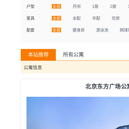
户型
全部
开间
1居
2居
家具
全部
全配
半配
空房
配套
全部
健身房
游泳池
网球
本站推荐
所有公寓
公寓信息
北京东方广场公寓ori