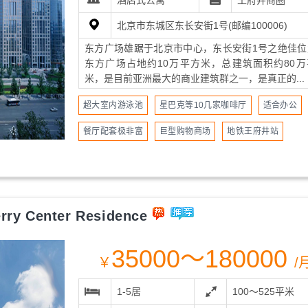
酒店式公寓
王府井商圈
北京市东城区东长安街1号(邮编100006)
东方广场雄踞于北京市中心，东长安街1号之绝佳位
东方广场占地约10万平方米，总建筑面积约80万
米，是目前亚洲最大的商业建筑群之一，是真正的...
超大室内游泳池
星巴克等10几家咖啡厅
适合办公
餐厅配套极非富
巨型购物商场
地铁王府井站
 Center Residence
35000～180000
￥
/
1-5居
100～525平米