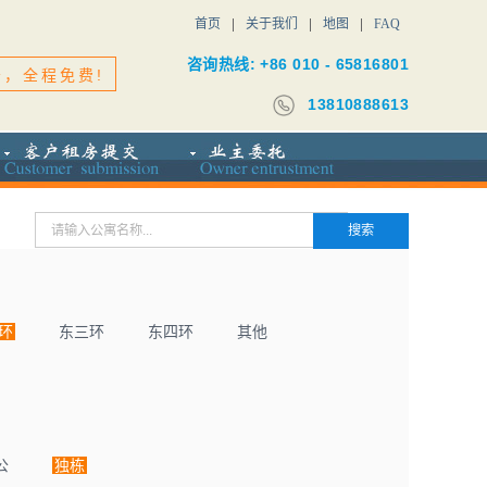
首页
关于我们
地图
FAQ
咨询热线: +86 010 - 65816801
务，全程免费!
13810888613
环
东三环
东四环
其他
公
独栋