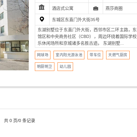
酒店式公寓
燕莎商圈
东城区东直门外大街35号
东湖别墅位于东直门外大街，西邻市区二环主路，东
馆区和中央商务社区（CBD），周边环绕着国际学校
乐休闲场所和京城诸多名胜古迹。 东湖别墅...
网球场
室内阳光游泳池
带车位
天燃气厨房
明厨明卫
幼儿园
共 0 页/0 条记录