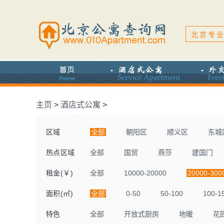
北京专业
主页
>
酒店式公寓
>
区域
全部
朝阳区
顺义区
东城
热点区域
全部
国贸
燕莎
建国门
租金(￥)
全部
10000-20000
20000-300
面积(㎡)
全部
0-50
50-100
100-1
特色
全部
开放式厨房
地暖
花