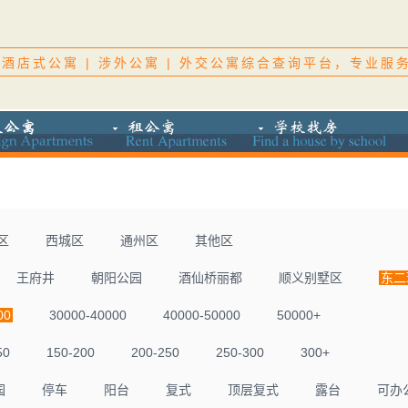
酒店式公寓 | 涉外公寓 | 外交公寓综合查询平台，专业服
区
西城区
通州区
其他区
王府井
朝阳公园
酒仙桥丽都
顺义别墅区
东二
00
30000-40000
40000-50000
50000+
50
150-200
200-250
250-300
300+
园
停车
阳台
复式
顶层复式
露台
可办