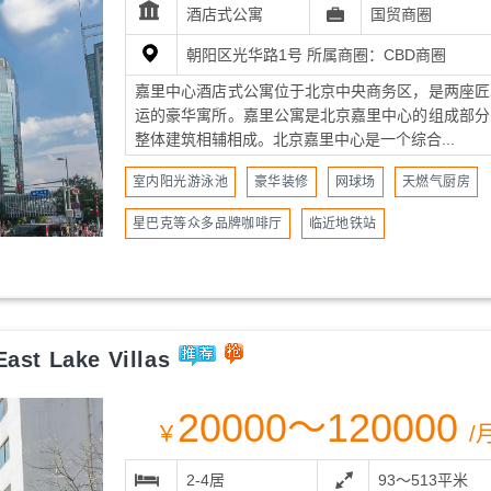
酒店式公寓
国贸商圈
朝阳区光华路1号 所属商圈：CBD商圈
嘉里中心酒店式公寓位于北京中央商务区，是两座匠
运的豪华寓所。嘉里公寓是北京嘉里中心的组成部分
整体建筑相辅相成。北京嘉里中心是一个综合...
室内阳光游泳池
豪华装修
网球场
天燃气厨房
星巴克等众多品牌咖啡厅
临近地铁站
st Lake Villas
20000～120000
￥
/
2-4居
93～513平米