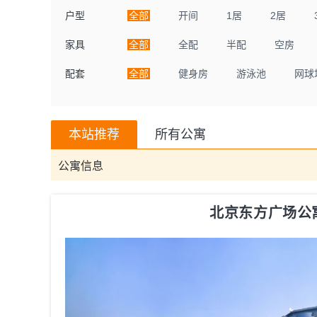
户型
全部
开间
1居
2居
家具
全部
全配
半配
空房
配套
全部
健身房
游泳池
网球
本站推荐
所有公寓
公寓信息
北京东方广场公寓ori