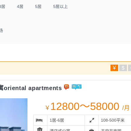
3居
4居
5居
5居以上
场
￥
$
ental apartments
12800～58000
￥
/月
1居-6居
108-500平米