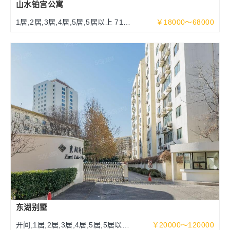
山水铂宫公寓
1居,2居,3居,4居,5居,5居以上 71～
￥18000～68000
329平米
东湖别墅
开间,1居,2居,3居,4居,5居,5居以上
￥20000～120000