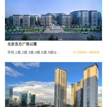
北京东方广场公寓
开间,1居,2居,3居,4居,5居,5居以上
￥12800～58000
108-500平米