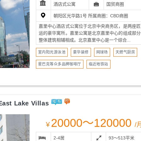
酒店式公寓
国贸商圈
朝阳区光华路1号 所属商圈：CBD商圈
嘉里中心酒店式公寓位于北京中央商务区，是两座匠
运的豪华寓所。嘉里公寓是北京嘉里中心的组成部分
整体建筑相辅相成。北京嘉里中心是一个综合...
室内阳光游泳池
豪华装修
网球场
天燃气厨房
星巴克等众多品牌咖啡厅
临近地铁站
st Lake Villas
20000～120000
￥
/
2-4居
93～513平米