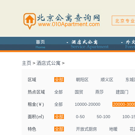
北京专业
主页
>
酒店式公寓
>
区域
全部
朝阳区
顺义区
东城
热点区域
全部
国贸
燕莎
建国门
租金(￥)
全部
10000-20000
20000-300
面积(㎡)
全部
0-50
50-100
100-1
特色
全部
开放式厨房
地暖
花