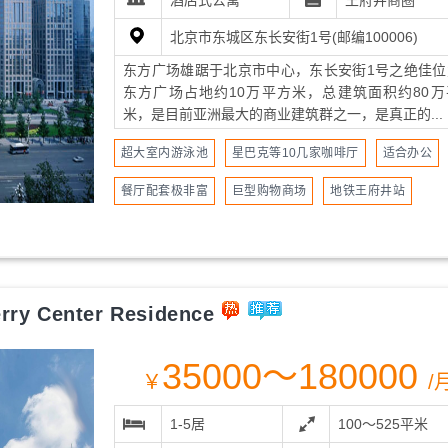
酒店式公寓
王府井商圈
北京市东城区东长安街1号(邮编100006)
东方广场雄踞于北京市中心，东长安街1号之绝佳位
东方广场占地约10万平方米，总建筑面积约80万
米，是目前亚洲最大的商业建筑群之一，是真正的...
超大室内游泳池
星巴克等10几家咖啡厅
适合办公
餐厅配套极非富
巨型购物商场
地铁王府井站
 Center Residence
35000～180000
￥
/
1-5居
100～525平米