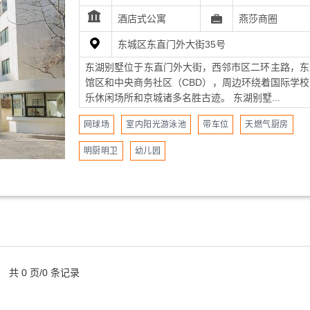
酒店式公寓
燕莎商圈
东城区东直门外大街35号
东湖别墅位于东直门外大街，西邻市区二环主路，东
馆区和中央商务社区（CBD），周边环绕着国际学校
乐休闲场所和京城诸多名胜古迹。 东湖别墅...
网球场
室内阳光游泳池
带车位
天燃气厨房
明厨明卫
幼儿园
共 0 页/0 条记录