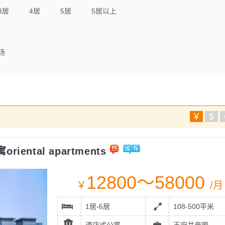
3居
4居
5居
5居以上
场
￥
$
ental apartments
12800～58000
￥
/月
1居-6居
108-500平米