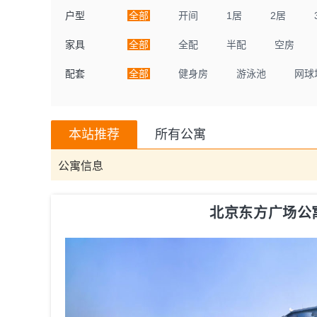
户型
全部
开间
1居
2居
家具
全部
全配
半配
空房
配套
全部
健身房
游泳池
网球
本站推荐
所有公寓
公寓信息
北京东方广场公寓ori