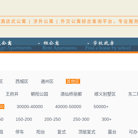
酒店式公寓 | 涉外公寓 | 外交公寓综合查询平台，专业服
区
西城区
通州区
其他区
王府井
朝阳公园
酒仙桥丽都
顺义别墅区
东二
00
30000-40000
40000-50000
50000+
50
150-200
200-250
250-300
300+
园
停车
阳台
复式
顶层复式
露台
可办