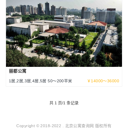
丽都公寓
1居,2居,3居,4居,5居 50～200平米
￥14000～36000
共 1 页/1 条记录
Copyright © 2018-2022 . 北京公寓查询网 版权所有