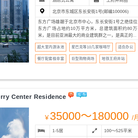
酒店式公寓
王府井商圈
北京市东城区东长安街1号(邮编100006)
东方广场雄踞于北京市中心，东长安街1号之绝佳位
东方广场占地约10万平方米，总建筑面积约80万
米，是目前亚洲最大的商业建筑群之一，是真正的...
超大室内游泳池
星巴克等10几家咖啡厅
适合办公
餐厅配套极非富
巨型购物商场
地铁王府井站
 Center Residence
35000～180000
￥
/
1-5居
100～525平米