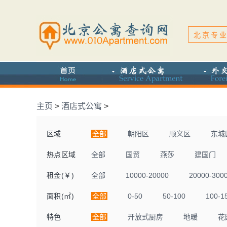
北京专业
主页
>
酒店式公寓
>
区域
全部
朝阳区
顺义区
东城
热点区域
全部
国贸
燕莎
建国门
租金(￥)
全部
10000-20000
20000-300
面积(㎡)
全部
0-50
50-100
100-1
特色
全部
开放式厨房
地暖
花