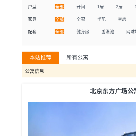
户型
全部
开间
1居
2居
家具
全部
全配
半配
空房
配套
全部
健身房
游泳池
网球
本站推荐
所有公寓
公寓信息
北京东方广场公寓ori