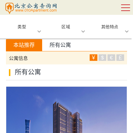
类型
区域
其他特点
本站推荐
所有公寓
￥
$
€
￡
公寓信息
所有公寓