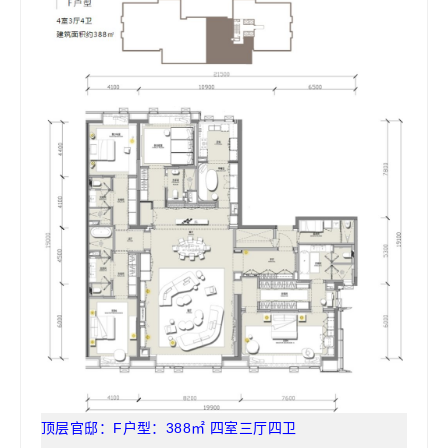
顶层官邸：F户型：388㎡ 四室三厅四卫