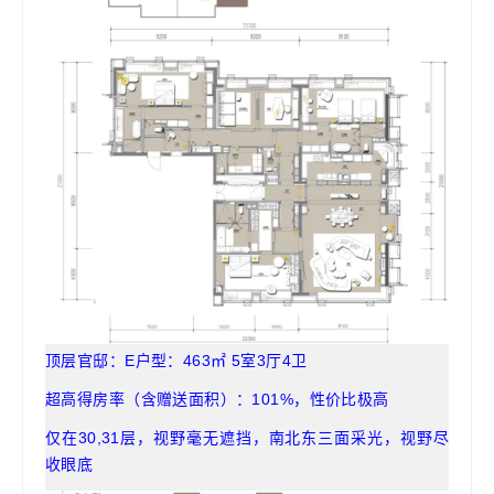
顶层官邸：E户型：463㎡ 5室3厅4卫
超高得房率（含赠送面积）：101%，性价比极高
仅在30,31层，视野毫无遮挡，南北东三面采光，视野尽
收眼底