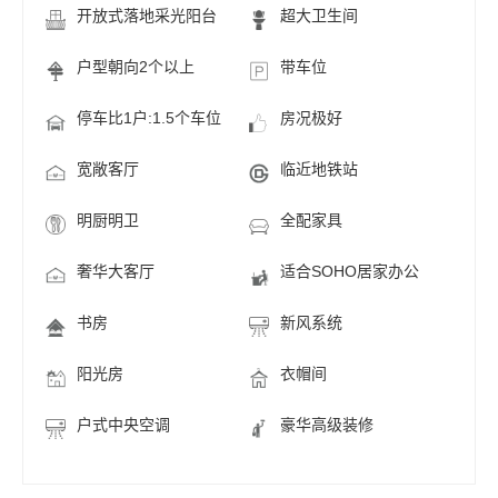
开放式落地采光阳台
超大卫生间
户型朝向2个以上
带车位
停车比1户:1.5个车位
房况极好
宽敞客厅
临近地铁站
明厨明卫
全配家具
奢华大客厅
适合SOHO居家办公
书房
新风系统
阳光房
衣帽间
户式中央空调
豪华高级装修