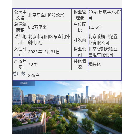
公寓中
物业管
20元/建筑平方米/
北京东直门8号公寓
文名
理费
月
总建筑
车位配
5.2万平米
1:1.5个
面积
比
详细地
北京市朝阳区
北京莱福世纪置
东直门外
开发商
址
业有限公司
斜街8号
入住时
物业公
北京碧朗湾物业
2022年12月31日
间
司
管理有限公司
产权年
装修情
70年
精装修
限
况
总户数
225户