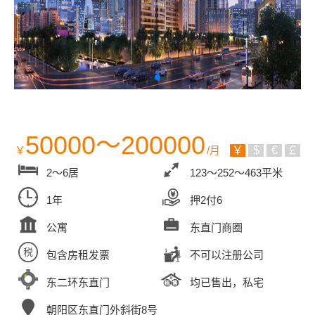
50000～200000
￥
/月
￥
$
€
￡
2～6居
123～252～463平米
1年
押2付6
公寓
东直门商圈
包含房租发票
不可以注册公司
东二环东直门
均已售出，私宅
朝阳区东直门外斜街8号