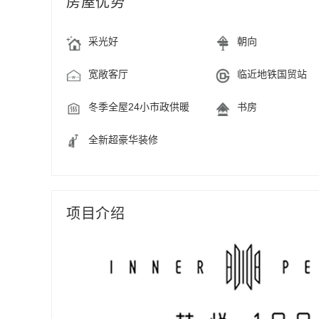
房屋优势
采光好
朝向
宽敞客厅
临近地铁国贸站
冬季全屋24小市政供暖
书房
全新超豪华装修
项目介绍