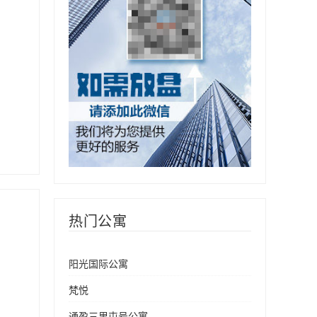
热门公寓
阳光国际公寓
梵悦
通盈三里屯号公寓