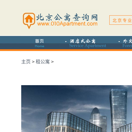
北京专业
主页
>
租公寓
>