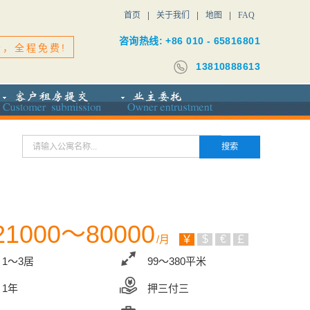
首页
关于我们
地图
FAQ
咨询热线: +86 010 - 65816801
务，全程免费!
13810888613
21000～80000
/月
￥
$
€
￡
1～3居
99～380平米
1年
押三付三