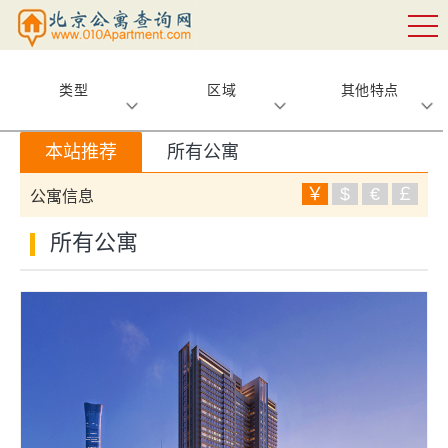
类型
区域
其他特点
本站推荐
所有公寓
￥
$
€
￡
公寓信息
所有公寓