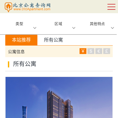
类型
区域
其他特点
本站推荐
所有公寓
￥
$
€
￡
公寓信息
所有公寓