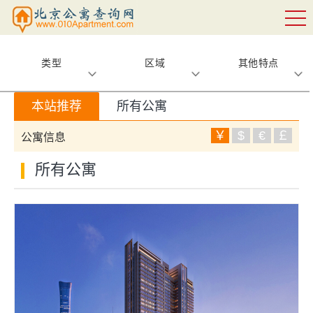
类型
区域
其他特点
本站推荐
所有公寓
￥
$
€
￡
公寓信息
所有公寓