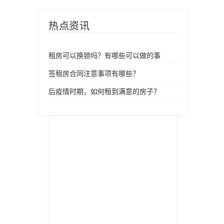
热点资讯
租房可以换锁吗？有哪些可以做的事
签租房合同注意事项有哪些？
后疫情时期，如何租到满意的房子？