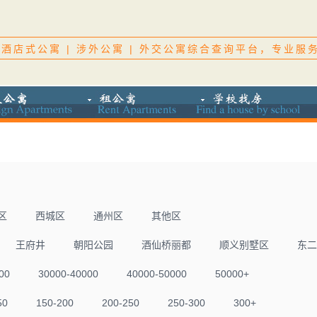
酒店式公寓 | 涉外公寓 | 外交公寓综合查询平台，专业服
区
西城区
通州区
其他区
王府井
朝阳公园
酒仙桥丽都
顺义别墅区
东二
00
30000-40000
40000-50000
50000+
50
150-200
200-250
250-300
300+