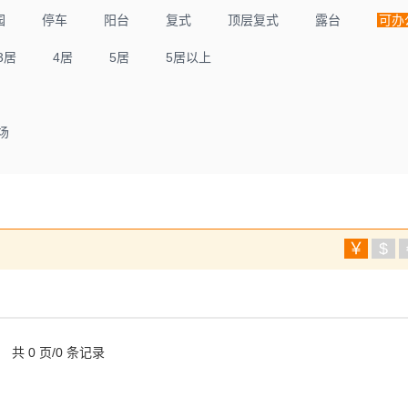
园
停车
阳台
复式
顶层复式
露台
可办
3居
4居
5居
5居以上
场
￥
$
共 0 页/0 条记录